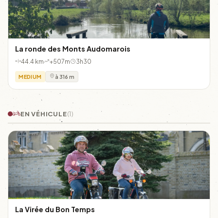
La ronde des Monts Audomarois
44.4 km
+507m
3h30
MEDIUM
à 316 m
EN VÉHICULE
(1)
La Virée du Bon Temps