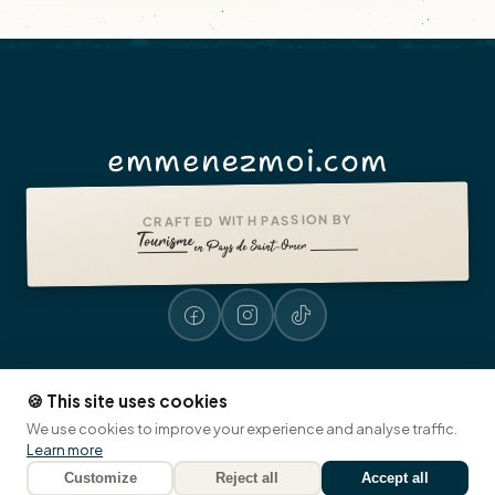
emmenezmoi.com
CRAFTED WITH PASSION BY
🍪 This site uses cookies
Legal notices
Accessibility: non-compliant
Presse
© 2026 emmenezmoi.com
We use cookies to improve your experience and analyse traffic.
Tourist Office of Pays de Saint-Omer
🍪 Cookies
Learn more
Customize
Reject all
Accept all
EN