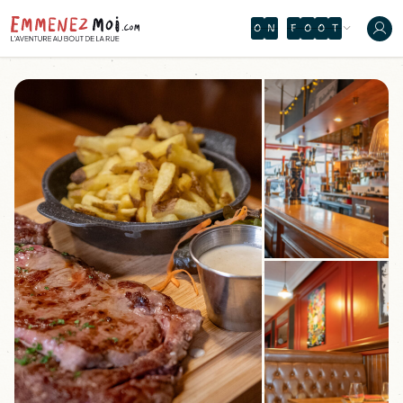
O
N
T
Ù
Â
I
H
É
A
J