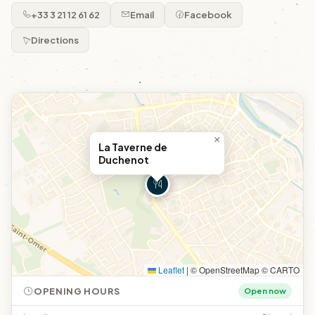
+33 3 21 12 61 62
Email
Facebook
Directions
×
La Taverne de
Duchenot
Leaflet
|
© OpenStreetMap © CARTO
OPENING HOURS
Open now