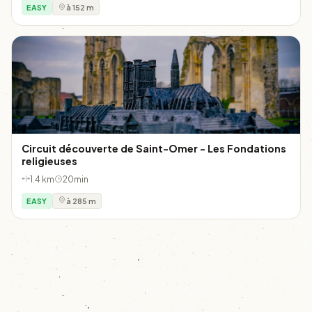
EASY
à 152 m
Circuit découverte de Saint-Omer - Les Fondations
religieuses
1.4 km
20min
EASY
à 285 m