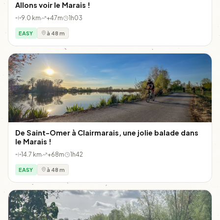
Allons voir le Marais !
9.0 km
+47m
1h03
EASY
à 48 m
De Saint-Omer à Clairmarais, une jolie balade dans
le Marais !
14.7 km
+68m
1h42
EASY
à 48 m