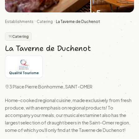
+5
Establishments
Catering
La Taverne de Duchenot
Catering
La Taverne de Duchenot
Qualité Tourisme
3 Place Pierre Bonhomme, SAINT-OMER
Home-cooked regional cuisine, made exclusively from fresh
produce, with an emphasis on regional products! To
accompany your meals, our musical estaminet also has the
largest selection of draught beers in the Saint-Omer region,
some of which you'll only find at the Taverne de Duchenot!