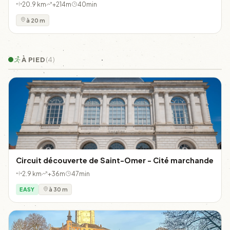
20.9 km
+214m
40min
à 20 m
À PIED
(4)
Circuit découverte de Saint-Omer - Cité marchande
2.9 km
+36m
47min
EASY
à 30 m