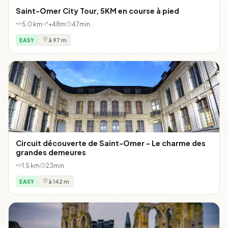
Saint-Omer City Tour, 5KM en course à pied
5.0 km
+48m
47min
EASY
à 97 m
Circuit découverte de Saint-Omer - Le charme des
grandes demeures
1.5 km
23min
EASY
à 142 m