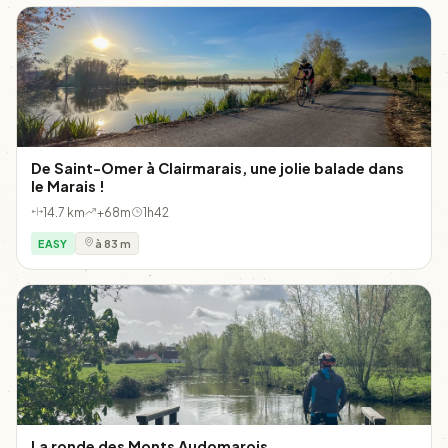
De Saint-Omer à Clairmarais, une jolie balade dans
le Marais !
14.7 km
+68m
1h42
EASY
à 83 m
La ronde des Monts Audomarois