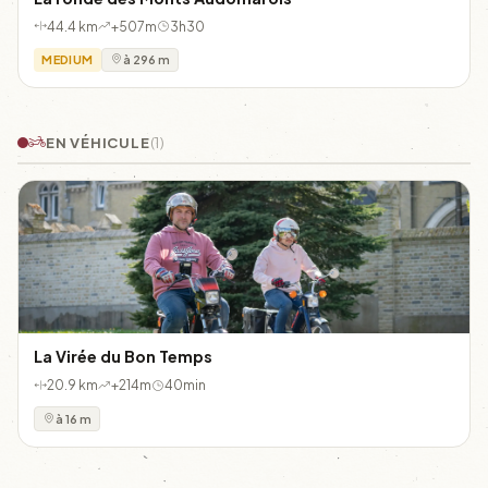
44.4 km
+507m
3h30
MEDIUM
à 296 m
EN VÉHICULE
(1)
La Virée du Bon Temps
20.9 km
+214m
40min
à 16 m