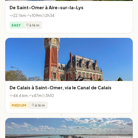
De Saint-Omer à Aire-sur-la-Lys
22.1 km
+109m
2h34
EASY
à 16 m
De Calais à Saint-Omer, via le Canal de Calais
46.6 km
+47m
3h10
MEDIUM
à 16 m