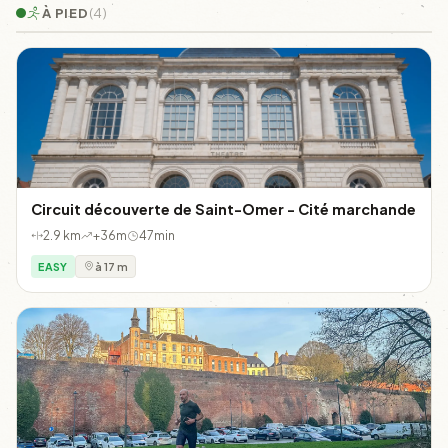
À PIED
(4)
Circuit découverte de Saint-Omer - Cité marchande
2.9 km
+36m
47min
EASY
à 17 m