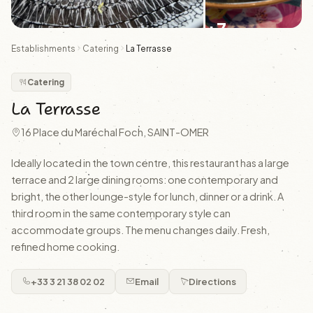
+7
Establishments
Catering
La Terrasse
Catering
La Terrasse
16 Place du Maréchal Foch, SAINT-OMER
Ideally located in the town centre, this restaurant has a large
terrace and 2 large dining rooms: one contemporary and
bright, the other lounge-style for lunch, dinner or a drink. A
third room in the same contemporary style can
accommodate groups. The menu changes daily. Fresh,
refined home cooking.
+33 3 21 38 02 02
Email
Directions