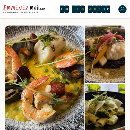
O
N
T
H
E
W
A
T
E
R