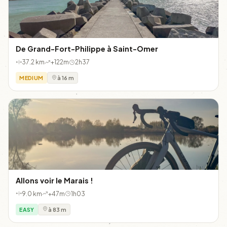
De Grand-Fort-Philippe à Saint-Omer
37.2 km
+122m
2h37
MEDIUM
à 16 m
Allons voir le Marais !
9.0 km
+47m
1h03
EASY
à 83 m