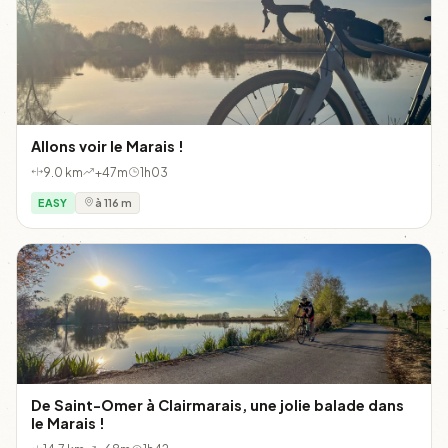
Allons voir le Marais !
9.0 km
+47m
1h03
EASY
à 116 m
De Saint-Omer à Clairmarais, une jolie balade dans
le Marais !