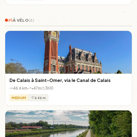
À VÉLO
(6)
De Calais à Saint-Omer, via le Canal de Calais
46.6 km
+47m
3h10
MEDIUM
à 46 m