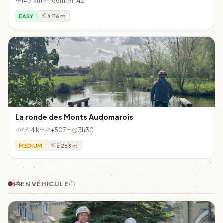
14.7 km
+68m
1h42
EASY
à 116 m
La ronde des Monts Audomarois
44.4 km
+507m
3h30
MEDIUM
à 253 m
EN VÉHICULE
(1)