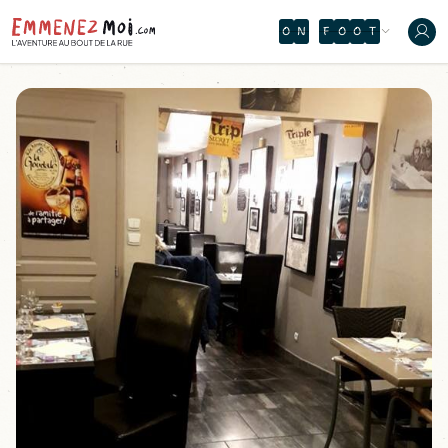
O
N
F
O
O
T