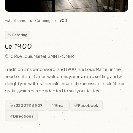
Establishments
Catering
Le 1900
Catering
Le 1900
10 Rue Louis Martel, SAINT-OMER
Tradition is its watchword, and 1900, rue Louis Martel, in the
heart of Saint-Omer, welcomes you in a retro setting and will
delight you with its specialities and the unmissable faluche au
gratin, which can be adapted to suit your tastes.
+33 3 21 11 58 07
Email
Facebook
Directions