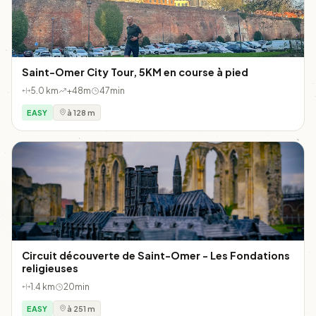
Saint-Omer City Tour, 5KM en course à pied
5.0 km
+48m
47min
EASY
à 128 m
Circuit découverte de Saint-Omer - Les Fondations
religieuses
1.4 km
20min
EASY
à 251 m