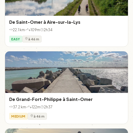
De Saint-Omer à Aire-sur-la-Lys
22.1 km
+109m
2h34
EASY
à 46 m
De Grand-Fort-Philippe à Saint-Omer
37.2 km
+122m
2h37
MEDIUM
à 46 m