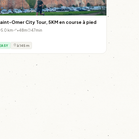
aint-Omer City Tour, 5KM en course à pied
5.0 km
+48m
47min
EASY
à 145 m