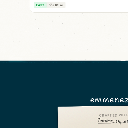
EASY
à 101 m
emmenez
CRAFTED WITH