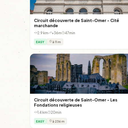
Circuit découverte de Saint-Omer - Cité
marchande
2.9 km
+36m
47min
EASY
à 11 m
Circuit découverte de Saint-Omer - Les
Fondations religieuses
1.4 km
20min
EASY
à 236 m