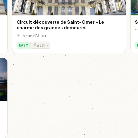
Circuit découverte de Saint-Omer - Le
S
charme des grandes demeures
1.5 km
23min
EASY
à 88 m