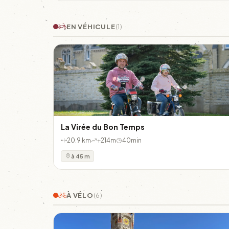
EN VÉHICULE
(1)
La Virée du Bon Temps
20.9 km
+214m
40min
à 45 m
À VÉLO
(6)