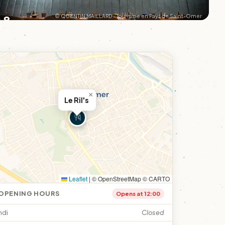
+8
© QUENTIN MAILLARD - Tourisme en Pays de Saint-Omer
×
Le Ril's
Leaflet
|
© OpenStreetMap © CARTO
OPENING HOURS
Opens at 12:00
ndi
Closed