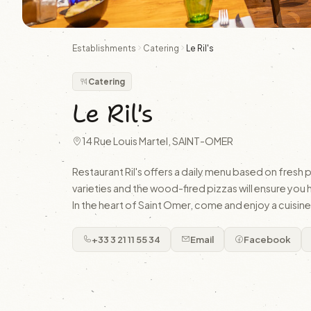
Establishments
Catering
Le Ril's
Catering
Le Ril's
14 Rue Louis Martel, SAINT-OMER
Restaurant Ril's offers a daily menu based on fresh p
varieties and the wood-fired pizzas will ensure you h
In the heart of Saint Omer, come and enjoy a cuisin
+33 3 21 11 55 34
Email
Facebook