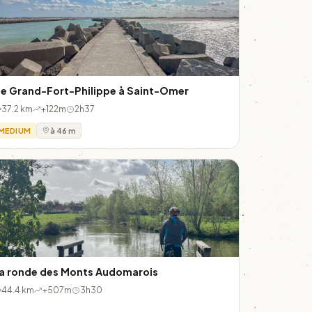
e Grand-Fort-Philippe à Saint-Omer
37.2 km
+122m
2h37
MEDIUM
à 46 m
a ronde des Monts Audomarois
44.4 km
+507m
3h30