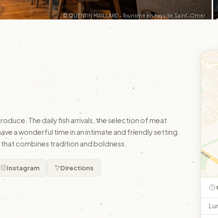
© QUENTIN MAILLARD - Tourisme en Pays de Saint-Omer
roduce. The daily fish arrivals, the selection of meat
ave a wonderful time in an intimate and friendly setting.
e that combines tradition and boldness.
Instagram
Directions
Lu