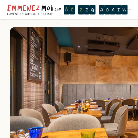
O
N
T
H
E
W
A
T
E
R