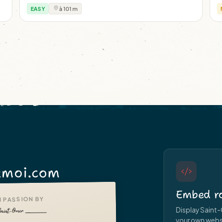
EASY
à 101 m
moi.com
Embed ro
 PASSION BY
Display Saint-
your own websit