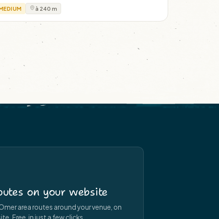
MEDIUM
à 240 m
utes on your website
Omer area routes around your venue, on
e. Free, in just a few clicks.