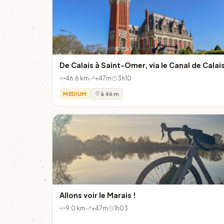
De Calais à Saint-Omer, via le Canal de Calai
46.6 km
+47m
3h10
MEDIUM
à 46 m
Allons voir le Marais !
9.0 km
+47m
1h03