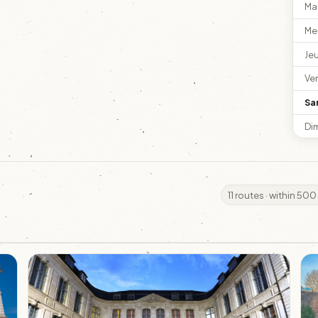
Ma
Me
Je
Ve
Sa
Di
11 routes · within 500