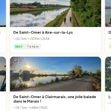
s
De Saint-Omer à Aire-sur-la-Lys
D
22.1 km
+109m
2h34
EASY
à 46 m
De Saint-Omer à Clairmarais, une jolie balade
L
dans le Marais !
14.7 km
+68m
1h42