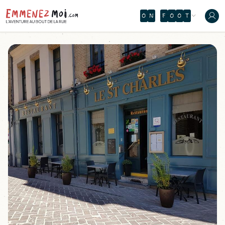
X
À
À
T
L
À
J
C
W
F