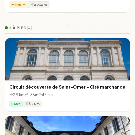
MEDIUM
à 236 m
À PIED
(4)
Circuit découverte de Saint-Omer - Cité marchande
2.9 km
+36m
47min
EASY
à 24 m