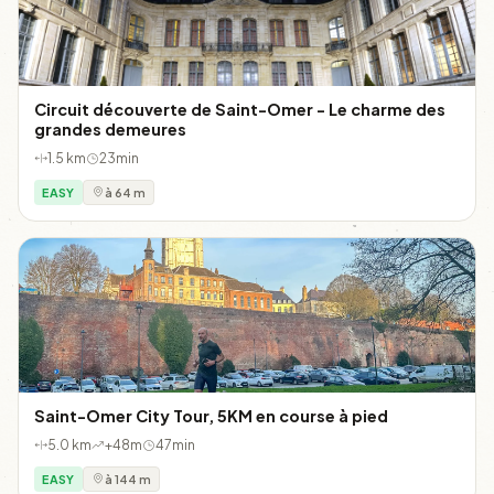
Circuit découverte de Saint-Omer - Le charme des
grandes demeures
1.5 km
23min
EASY
à 64 m
Saint-Omer City Tour, 5KM en course à pied
5.0 km
+48m
47min
EASY
à 144 m