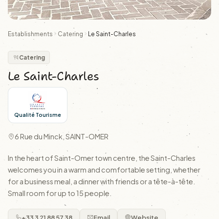
Establishments
Catering
Le Saint-Charles
Catering
Le Saint-Charles
Qualité Tourisme
6 Rue du Minck, SAINT-OMER
In the heart of Saint-Omer town centre, the Saint-Charles
welcomes you in a warm and comfortable setting, whether
for a business meal, a dinner with friends or a tête-à-tête.
Small room for up to 15 people.
+33 3 21 88 57 38
Email
Website