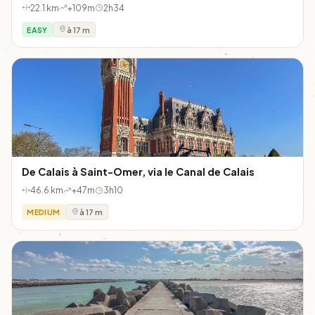
22.1 km
+109m
2h34
EASY
à 17 m
De Calais à Saint-Omer, via le Canal de Calais
46.6 km
+47m
3h10
MEDIUM
à 17 m