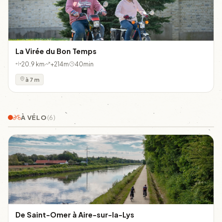
La Virée du Bon Temps
20.9 km
+214m
40min
à 7 m
À VÉLO
(6)
De Saint-Omer à Aire-sur-la-Lys