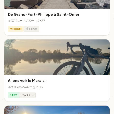
De Grand-Fort-Philippe à Saint-Omer
37.2 km
+122m
2h37
MEDIUM
à 17 m
Allons voir le Marais !
9.0 km
+47m
1h03
EASY
à 47 m