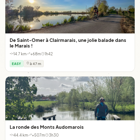
De Saint-Omer à Clairmarais, une jolie balade dans
le Marais !
14.7 km
+68m
1h42
EASY
à 47 m
La ronde des Monts Audomarois
44.4 km
+507m
3h30