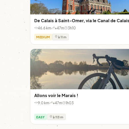
De Calais à Saint-Omer, via le Canal de Calai
46.6 km
+47m
3h10
MEDIUM
à 11 m
Allons voir le Marais !
9.0 km
+47m
1h03
EASY
à 113 m