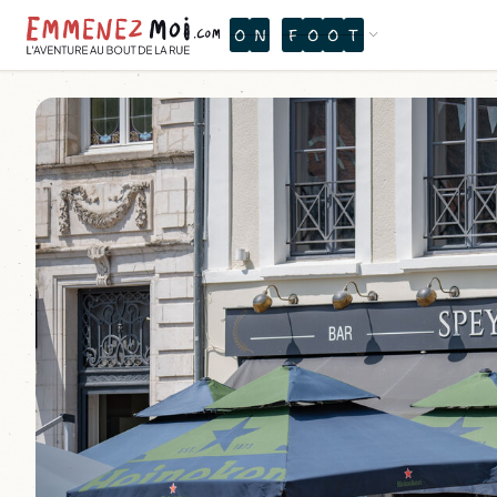
L
S
L
I
T
W
Ù
P
Â
V