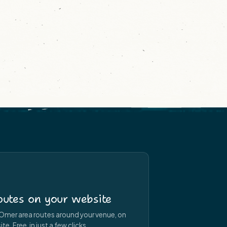
utes on your website
Omer area routes around your venue, on
e. Free, in just a few clicks.