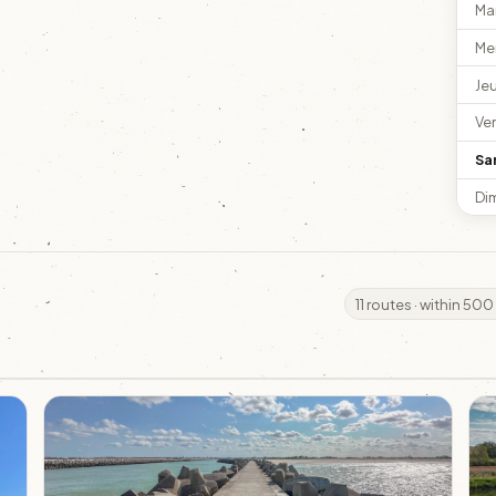
Ma
Me
Je
Ve
Sa
Di
11 routes · within 500