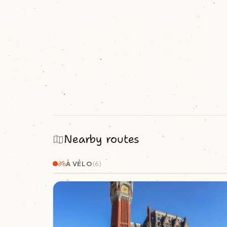
Nearby routes
À VÉLO
(6)