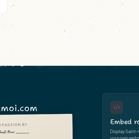
moi.com
Embed ro
 PASSION BY
Display Saint-
your own websit