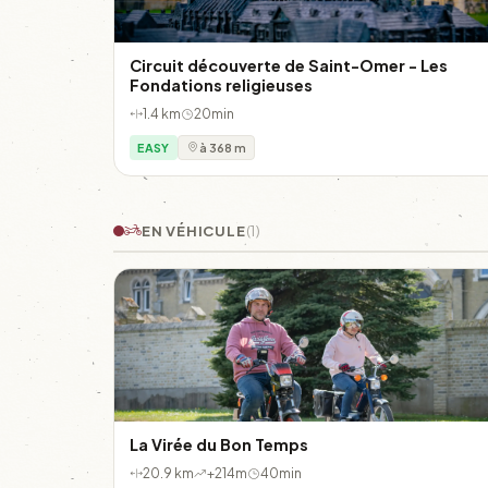
Circuit découverte de Saint-Omer - Les
Fondations religieuses
1.4 km
20min
EASY
à 368 m
EN VÉHICULE
(1)
La Virée du Bon Temps
20.9 km
+214m
40min