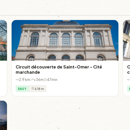
Circuit découverte de Saint-Omer - Cité
C
marchande
c
2.9 km
+36m
47min
EASY
à 18 m