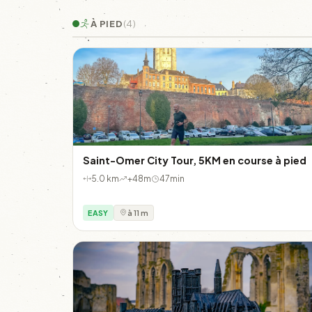
À PIED
(4)
Saint-Omer City Tour, 5KM en course à pied
5.0 km
+48m
47min
EASY
à 11 m