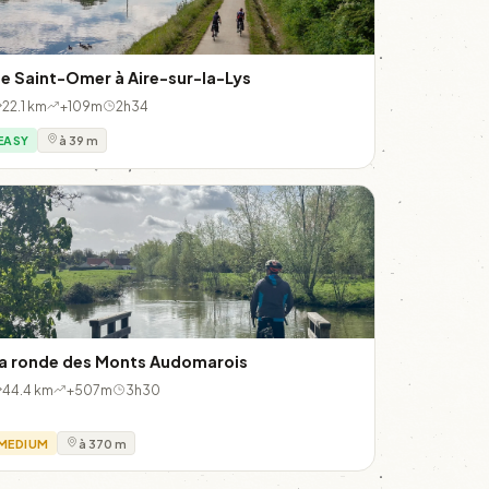
e Saint-Omer à Aire-sur-la-Lys
22.1 km
+109m
2h34
EASY
à 39 m
a ronde des Monts Audomarois
44.4 km
+507m
3h30
MEDIUM
à 370 m