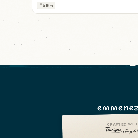
à 18 m
emmenez
CRAFTED WITH