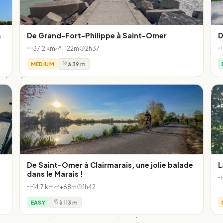
s
De Grand-Fort-Philippe à Saint-Omer
D
37.2 km
+122m
2h37
MEDIUM
à 39 m
De Saint-Omer à Clairmarais, une jolie balade
L
dans le Marais !
14.7 km
+68m
1h42
EASY
à 113 m