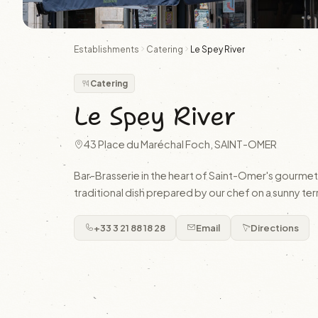
Establishments
Catering
Le Spey River
Catering
Le Spey River
43 Place du Maréchal Foch, SAINT-OMER
Bar-Brasserie in the heart of Saint-Omer's gourmet 
traditional dish prepared by our chef on a sunny terr
+33 3 21 88 18 28
Email
Directions