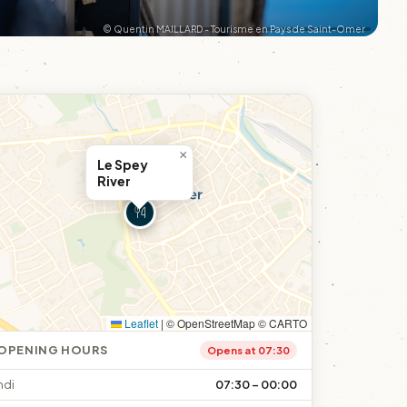
© Quentin MAILLARD - Tourisme en Pays de Saint-Omer
×
Le Spey
River
Leaflet
|
© OpenStreetMap © CARTO
OPENING HOURS
Opens at 07:30
ndi
07:30 – 00:00