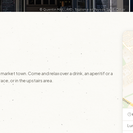
© Quentin MAILLARD - Tourisme en Pays de Saint-Omer
market town. Come and relax over a drink, an aperitif or a
ace, or in the upstairs area.
Lu