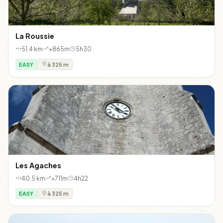
La Roussie
51.4 km
+865m
5h30
EASY
à 325 m
Les Agaches
40.5 km
+711m
4h22
EASY
à 325 m