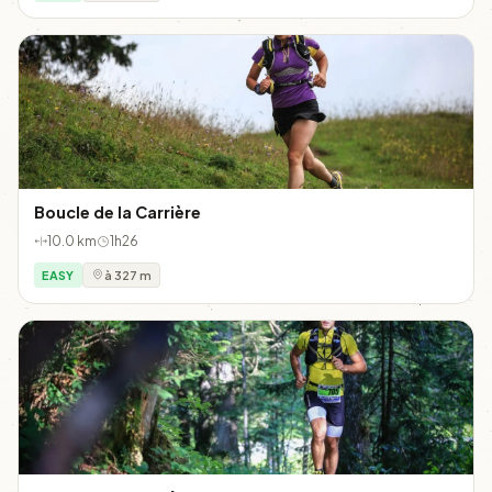
Boucle de la Carrière
10.0 km
1h26
EASY
à 327 m