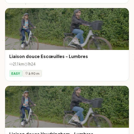
Liaison douce Escœuilles - Lumbres
21.1 km
1h24
EASY
à 90 m