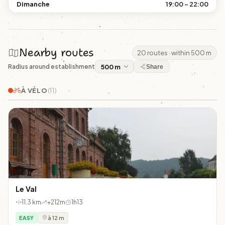
Dimanche
19:00 – 22:00
Nearby routes
20 routes · within 500 m
Radius around establishment
Share
À VÉLO
(11)
Le Val
11.3 km
+212m
1h13
EASY
à 12 m