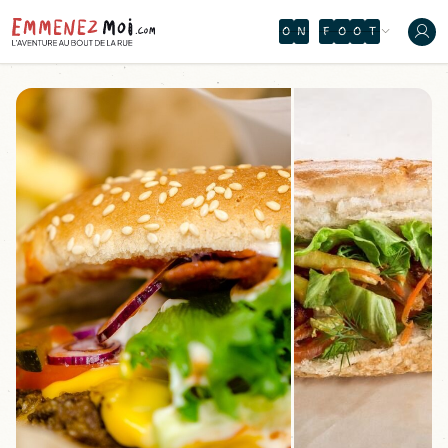
O
N
T
H
E
W
Y
È
D
D