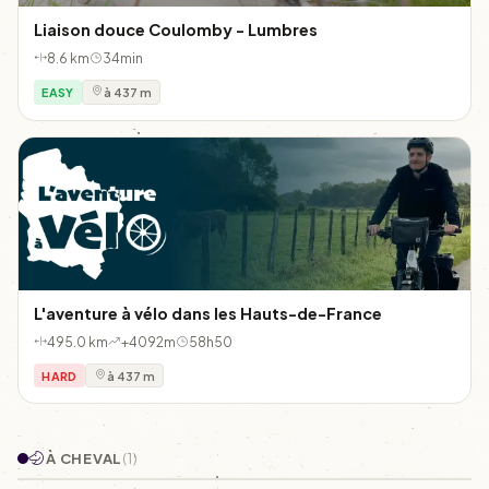
Liaison douce Coulomby - Lumbres
8.6 km
34min
EASY
à 437 m
L'aventure à vélo dans les Hauts-de-France
495.0 km
+4092m
58h50
HARD
à 437 m
À CHEVAL
(1)