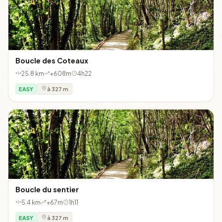
Boucle des Coteaux
25.8 km
+608m
4h22
EASY
à 327 m
Boucle du sentier
5.4 km
+67m
1h11
EASY
à 327 m