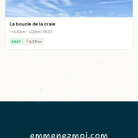
La boucle de la craie
6.8 km
+126m
1h33
EASY
à 331 m
emmenezmoi.com