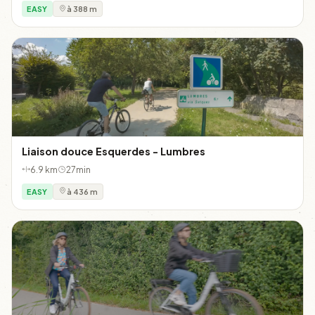
EASY
à 388 m
Liaison douce Esquerdes - Lumbres
6.9 km
27min
EASY
à 436 m