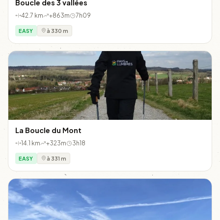
Boucle des 3 vallées
42.7 km
+863m
7h09
EASY
à 330 m
La Boucle du Mont
14.1 km
+323m
3h18
EASY
à 331 m