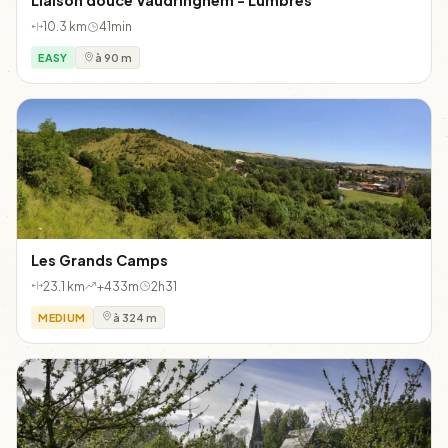
Liaison douce Vaudringhem - Lumbres
10.3 km
41min
EASY
à 90 m
Les Grands Camps
23.1 km
+433m
2h31
MEDIUM
à 324 m