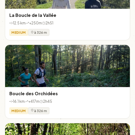
La Boucle de la Vallée
12.5 km
+250m
2h51
MEDIUM
à 326 m
Boucle des Orchidées
16.1 km
+417m
2h45
MEDIUM
à 326 m