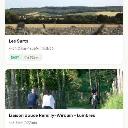
Les Sarts
34.0 km
+569m
3h36
EASY
à 326 m
Liaison douce Remilly-Wirquin - Lumbres
5.3 km
27min