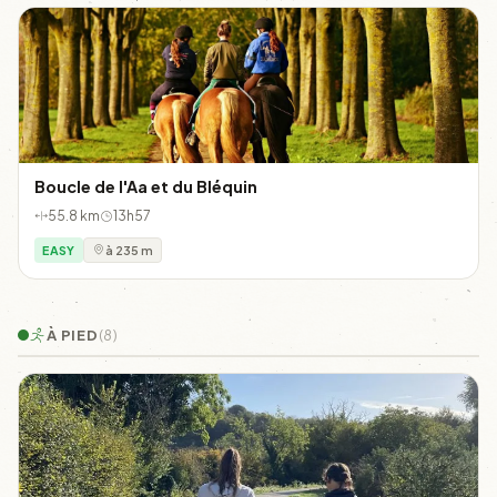
Boucle de l'Aa et du Bléquin
55.8 km
13h57
EASY
à 235 m
À PIED
(8)